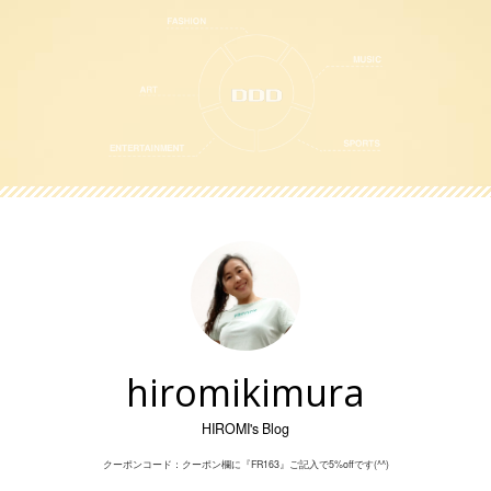
Skip
to
content
hiromikimura
HIROMI's Blog
クーポンコード：クーポン欄に『FR163』ご記入で5%offです(^^)