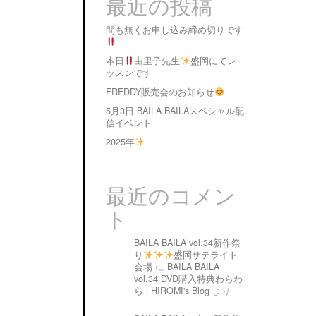
最近の投稿
間も無くお申し込み締め切りです
本日
由里子先生
盛岡にてレ
ッスンです
FREDDY販売会のお知らせ
5月3日 BAILA BAILAスペシャル配
信イベント
2025年
最近のコメン
ト
BAILA BAILA vol.34新作祭
り
盛岡サテライト
会場
に
BAILA BAILA
vol.34 DVD購入特典わらわ
ら | HIROMI's Blog
より