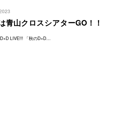
 2023
6日は青山クロスシアターGO！！
D×D LIVE!!! 「秋のD×D…