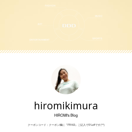
Skip
to
content
hiromikimura
HIROMI's Blog
クーポンコード：クーポン欄に『FR163』ご記入で5%offです(^^)